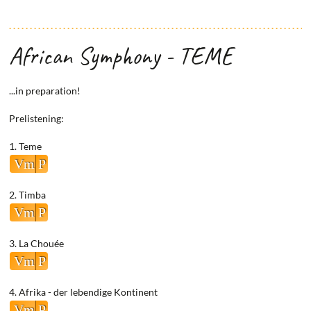
African Symphony - TEME
...in preparation!
Prelistening:
1. Teme
Vm
P
2. Timba
Vm
P
3. La Chouée
Vm
P
4. Afrika - der lebendige Kontinent
Vm
P