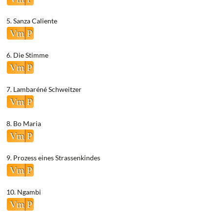
5. Sanza Caliente
Vm
P
6. Die Stimme
Vm
P
7. Lambaréné Schweitzer
Vm
P
8. Bo Maria
Vm
P
9. Prozess eines Strassenkindes
Vm
P
10. Ngambi
Vm
P